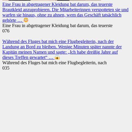
Eine Frau in abgetragener Kleidung bat darum, das teuerste
Brautkleid anzuprobieren. Die Mitarbeiterinnen verspotteten sie und
warfen sie hinaus, ohne zu ahnen, wem das Geschäft tatsächlich
gehörte …
Eine Frau in abgetragener Kleidung bat darum, das teuerste
0
76
Während des Fluges bat mich eine Flugbegleiterin, nach der
Landung an Bord zu bleiben. Wenige Minuten später nannte der
Kapitän meinen Namen und sagte: „Ich habe dreißig Jahre auf
dieses Treffen gewartet“ …
Während des Fluges bat mich eine Flugbegleiterin, nach
0
35