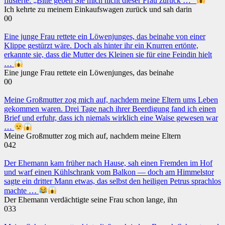
flüsterte: „Bitte geben Sie mich nicht dieser Frau zurück …“
Ich kehrte zu meinem Einkaufswagen zurück und sah darin
0
0
Eine junge Frau rettete ein Löwenjunges, das beinahe von einer
Klippe gestürzt wäre. Doch als hinter ihr ein Knurren ertönte,
erkannte sie, dass die Mutter des Kleinen sie für eine Feindin hielt
…
Eine junge Frau rettete ein Löwenjunges, das beinahe
0
0
Meine Großmutter zog mich auf, nachdem meine Eltern ums Leben
gekommen waren. Drei Tage nach ihrer Beerdigung fand ich einen
Brief und erfuhr, dass ich niemals wirklich eine Waise gewesen war
…
Meine Großmutter zog mich auf, nachdem meine Eltern
0
42
Der Ehemann kam früher nach Hause, sah einen Fremden im Hof
und warf einen Kühlschrank vom Balkon — doch am Himmelstor
sagte ein dritter Mann etwas, das selbst den heiligen Petrus sprachlos
machte …
Der Ehemann verdächtigte seine Frau schon lange, ihn
0
33