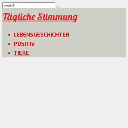
Skip
Search
to
for:
Tägliche Stimmung
content
LEBENSGESCHICHTEN
POSITIV
TIERE