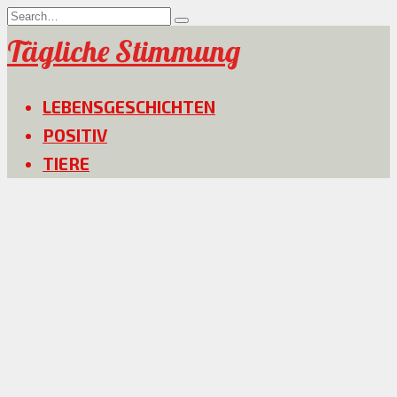
Skip
Search
to
for:
Tägliche Stimmung
content
LEBENSGESCHICHTEN
POSITIV
TIERE