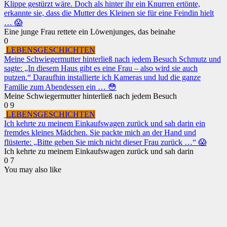
Klippe gestürzt wäre. Doch als hinter ihr ein Knurren ertönte,
erkannte sie, dass die Mutter des Kleinen sie für eine Feindin hielt
… 😱
Eine junge Frau rettete ein Löwenjunges, das beinahe
0
LEBENSGESCHICHTEN
Meine Schwiegermutter hinterließ nach jedem Besuch Schmutz und
sagte: „In diesem Haus gibt es eine Frau – also wird sie auch
putzen.“ Daraufhin installierte ich Kameras und lud die ganze
Familie zum Abendessen ein … 😳
Meine Schwiegermutter hinterließ nach jedem Besuch
0
9
LEBENSGESCHICHTEN
Ich kehrte zu meinem Einkaufswagen zurück und sah darin ein
fremdes kleines Mädchen. Sie packte mich an der Hand und
flüsterte: „Bitte geben Sie mich nicht dieser Frau zurück …“ 😱
Ich kehrte zu meinem Einkaufswagen zurück und sah darin
0
7
You may also like