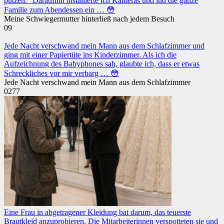
putzen.“ Daraufhin installierte ich Kameras und lud die ganze
Familie zum Abendessen ein … 😳
Meine Schwiegermutter hinterließ nach jedem Besuch
0
9
Jede Nacht verschwand mein Mann aus dem Schlafzimmer und
ging mit einer Papiertüte ins Kinderzimmer. Als ich die
Aufzeichnung des Babyphones sah, glaubte ich, dass er etwas
Schreckliches vor mir verbarg … 😳
Jede Nacht verschwand mein Mann aus dem Schlafzimmer
0
277
Eine Frau in abgetragener Kleidung bat darum, das teuerste
Brautkleid anzuprobieren. Die Mitarbeiterinnen verspotteten sie und