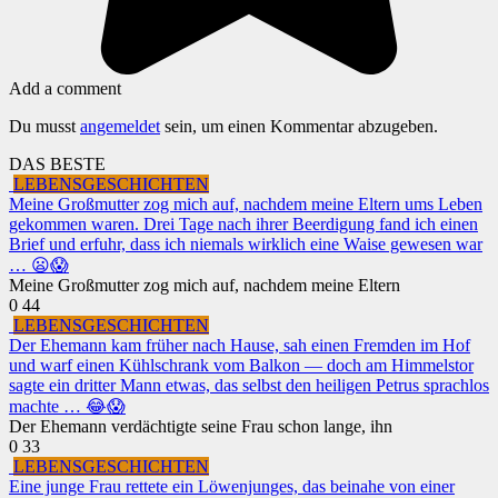
Add a comment
Du musst
angemeldet
sein, um einen Kommentar abzugeben.
DAS BESTE
LEBENSGESCHICHTEN
Meine Großmutter zog mich auf, nachdem meine Eltern ums Leben
gekommen waren. Drei Tage nach ihrer Beerdigung fand ich einen
Brief und erfuhr, dass ich niemals wirklich eine Waise gewesen war
… 😦😱
Meine Großmutter zog mich auf, nachdem meine Eltern
0
44
LEBENSGESCHICHTEN
Der Ehemann kam früher nach Hause, sah einen Fremden im Hof
und warf einen Kühlschrank vom Balkon — doch am Himmelstor
sagte ein dritter Mann etwas, das selbst den heiligen Petrus sprachlos
machte … 😂😱
Der Ehemann verdächtigte seine Frau schon lange, ihn
0
33
LEBENSGESCHICHTEN
Eine junge Frau rettete ein Löwenjunges, das beinahe von einer