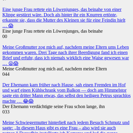
Eine junge Frau rettete ein Löwenjunges, das beinahe von einer
Klippe gestürzt wäre. Doch als hinter ihr ein Knurren ertönte,
erkannte sie, dass die Mutter des Kleinen sie für eine Feindin hielt
… 😱
Eine junge Frau rettete ein Löwenjunges, das beinahe
0
0
Meine Großmutter zog mich auf, nachdem meine Eltern ums Leben
gekommen waren. Drei Tage nach ihrer Beerdigung fand ich einen
Brief und erfuhr, dass ich niemals wirklich eine Waise gewesen war
… 😦😱
Meine Großmutter zog mich auf, nachdem meine Eltern
0
44
Der Ehemann kam früher nach Hause, sah einen Fremden im Hof
und warf einen Kühlschrank vom Balkon — doch am Himmelstor
sagte ein dritter Mann etwas, das selbst den heiligen Petrus sprachlos
machte … 😂😱
Der Ehemann verdächtigte seine Frau schon lange, ihn
0
33
Meine Schwiegermutter hinterließ nach jedem Besuch Schmutz und
sagte: „In diesem Haus gibt es eine Frau – also wird sie auch