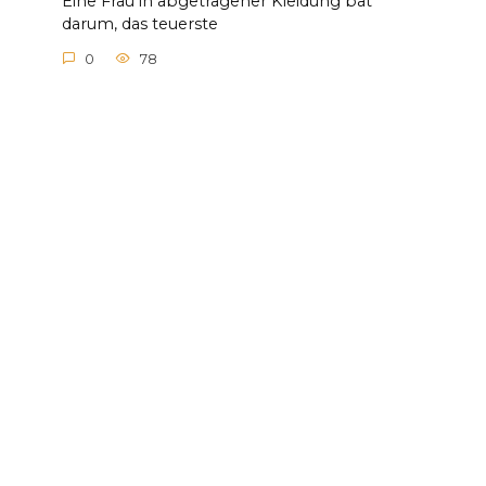
Eine Frau in abgetragener Kleidung bat
darum, das teuerste
0
78