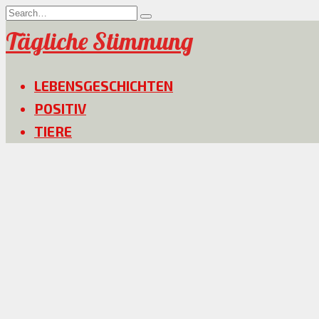
Skip
Search
to
for:
Tägliche Stimmung
content
LEBENSGESCHICHTEN
POSITIV
TIERE