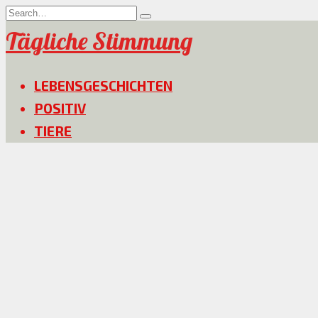
Skip
Search
to
for:
Tägliche Stimmung
content
LEBENSGESCHICHTEN
POSITIV
TIERE