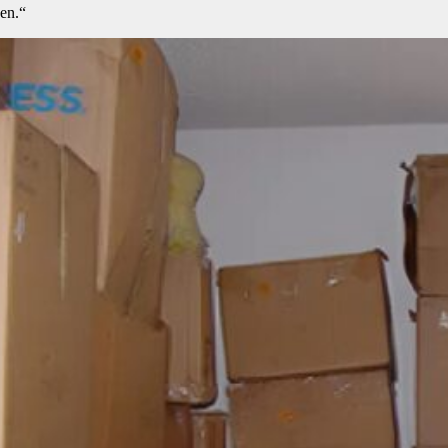
gen.“