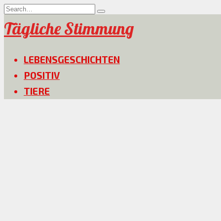
Skip
Search
to
for:
Tägliche Stimmung
content
LEBENSGESCHICHTEN
POSITIV
TIERE