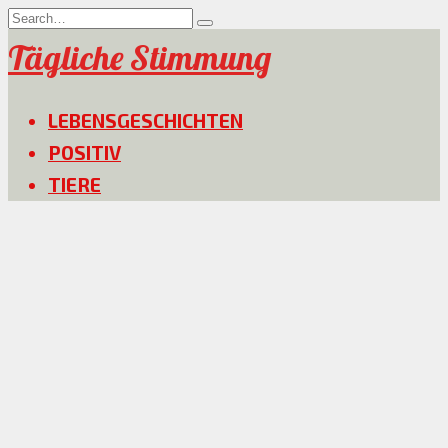
Skip
Search
to
for:
Tägliche Stimmung
content
LEBENSGESCHICHTEN
POSITIV
TIERE