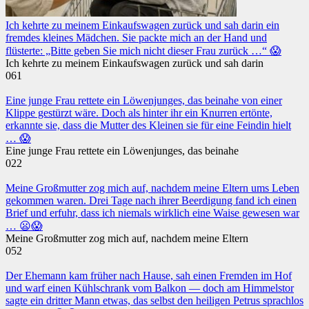
Ich kehrte zu meinem Einkaufswagen zurück und sah darin ein
fremdes kleines Mädchen. Sie packte mich an der Hand und
flüsterte: „Bitte geben Sie mich nicht dieser Frau zurück …“ 😱
Ich kehrte zu meinem Einkaufswagen zurück und sah darin
0
61
Eine junge Frau rettete ein Löwenjunges, das beinahe von einer
Klippe gestürzt wäre. Doch als hinter ihr ein Knurren ertönte,
erkannte sie, dass die Mutter des Kleinen sie für eine Feindin hielt
… 😱
Eine junge Frau rettete ein Löwenjunges, das beinahe
0
22
Meine Großmutter zog mich auf, nachdem meine Eltern ums Leben
gekommen waren. Drei Tage nach ihrer Beerdigung fand ich einen
Brief und erfuhr, dass ich niemals wirklich eine Waise gewesen war
… 😦😱
Meine Großmutter zog mich auf, nachdem meine Eltern
0
52
Der Ehemann kam früher nach Hause, sah einen Fremden im Hof
und warf einen Kühlschrank vom Balkon — doch am Himmelstor
sagte ein dritter Mann etwas, das selbst den heiligen Petrus sprachlos