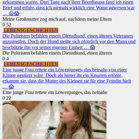
gekommen waren. Drei Tage nach ihrer Beerdigung fand ich einen
Brief und erfuhr, dass ich niemals wirklich eine Waise gewesen war
… 😦😱
Meine Großmutter zog mich auf, nachdem meine Eltern
0
52
LEBENSGESCHICHTEN
Die Polizisten befahlen einem Diensthund, einen älteren Veteranen
anzugreifen. Doch der Hund stellte sich plötzlich vor den Mann und
beschützte ihn vor seiner eigenen Einheit … 😱
Die Polizisten befahlen einem Diensthund, einen älteren
0
4
LEBENSGESCHICHTEN
Eine junge Frau rettete ein Löwenjunges, das beinahe von einer
Klippe gestürzt wäre. Doch als hinter ihr ein Knurren ertönte,
erkannte sie, dass die Mutter des Kleinen sie für eine Feindin hielt
… 😱
Eine junge Frau rettete ein Löwenjunges, das beinahe
0
22