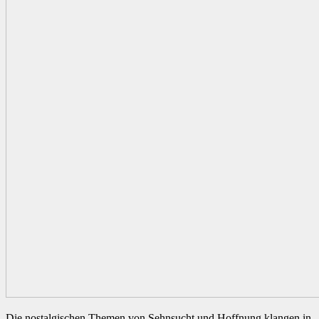
Die nostalgischen Themen von Sehnsucht und Hoffnung klangen in