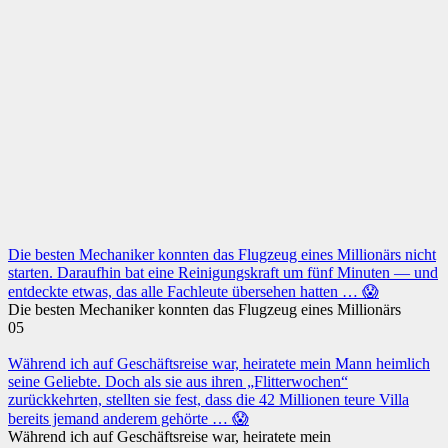
Die besten Mechaniker konnten das Flugzeug eines Millionärs nicht
starten. Daraufhin bat eine Reinigungskraft um fünf Minuten — und
entdeckte etwas, das alle Fachleute übersehen hatten … 😱
Die besten Mechaniker konnten das Flugzeug eines Millionärs
0
5
Während ich auf Geschäftsreise war, heiratete mein Mann heimlich
seine Geliebte. Doch als sie aus ihren „Flitterwochen“
zurückkehrten, stellten sie fest, dass die 42 Millionen teure Villa
bereits jemand anderem gehörte … 😱
Während ich auf Geschäftsreise war, heiratete mein