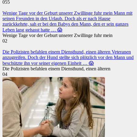
0
55
Wenige Tage vor der Geburt unserer Zwillinge fuhr mein Mann mit
seinen Freunden in den Urlaub. Doch als er nach Hause
zurückkehrte, sah er bei den Babys den Mann, den er sein ganzes
Leben lang gehasst hatte … 😱
Wenige Tage vor der Geburt unserer Zwillinge fuhr mein
0
2
Die Polizisten befahlen einem Diensthund, einen älteren Veteranen
anzugreifen. Doch der Hund stellte sich plötzlich vor den Mann und
beschützte ihn vor seiner eigenen Einheit … 😱
Die Polizisten befahlen einem Diensthund, einen älteren
0
4