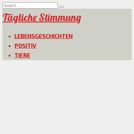
Skip
Search
to
for:
Tägliche Stimmung
content
LEBENSGESCHICHTEN
POSITIV
TIERE