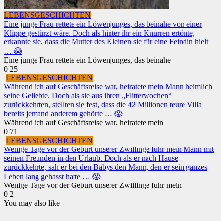
LEBENSGESCHICHTEN
Eine junge Frau rettete ein Löwenjunges, das beinahe von einer
Klippe gestürzt wäre. Doch als hinter ihr ein Knurren ertönte,
erkannte sie, dass die Mutter des Kleinen sie für eine Feindin hielt
… 😱
Eine junge Frau rettete ein Löwenjunges, das beinahe
0
25
LEBENSGESCHICHTEN
Während ich auf Geschäftsreise war, heiratete mein Mann heimlich
seine Geliebte. Doch als sie aus ihren „Flitterwochen“
zurückkehrten, stellten sie fest, dass die 42 Millionen teure Villa
bereits jemand anderem gehörte … 😱
Während ich auf Geschäftsreise war, heiratete mein
0
71
LEBENSGESCHICHTEN
Wenige Tage vor der Geburt unserer Zwillinge fuhr mein Mann mit
seinen Freunden in den Urlaub. Doch als er nach Hause
zurückkehrte, sah er bei den Babys den Mann, den er sein ganzes
Leben lang gehasst hatte … 😱
Wenige Tage vor der Geburt unserer Zwillinge fuhr mein
0
2
You may also like