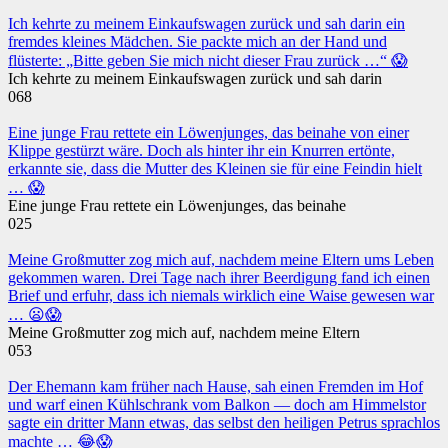
Ich kehrte zu meinem Einkaufswagen zurück und sah darin ein
fremdes kleines Mädchen. Sie packte mich an der Hand und
flüsterte: „Bitte geben Sie mich nicht dieser Frau zurück …“ 😱
Ich kehrte zu meinem Einkaufswagen zurück und sah darin
0
68
Eine junge Frau rettete ein Löwenjunges, das beinahe von einer
Klippe gestürzt wäre. Doch als hinter ihr ein Knurren ertönte,
erkannte sie, dass die Mutter des Kleinen sie für eine Feindin hielt
… 😱
Eine junge Frau rettete ein Löwenjunges, das beinahe
0
25
Meine Großmutter zog mich auf, nachdem meine Eltern ums Leben
gekommen waren. Drei Tage nach ihrer Beerdigung fand ich einen
Brief und erfuhr, dass ich niemals wirklich eine Waise gewesen war
… 😦😱
Meine Großmutter zog mich auf, nachdem meine Eltern
0
53
Der Ehemann kam früher nach Hause, sah einen Fremden im Hof
und warf einen Kühlschrank vom Balkon — doch am Himmelstor
sagte ein dritter Mann etwas, das selbst den heiligen Petrus sprachlos
machte … 😂😱