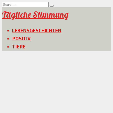
Skip
Search
to
for:
Tägliche Stimmung
content
LEBENSGESCHICHTEN
POSITIV
TIERE