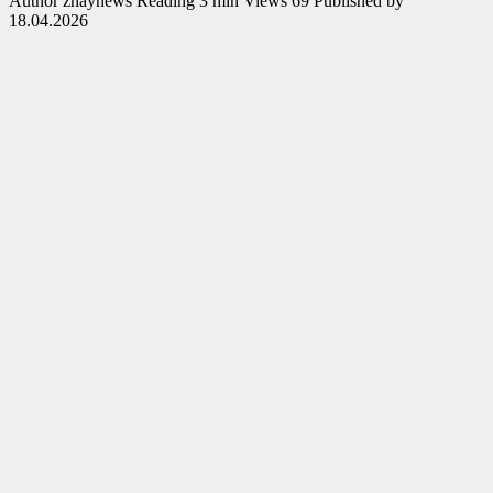
Author
znaynews
Reading
3 min
Views
69
Published by
18.04.2026