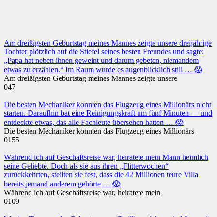
Am dreißigsten Geburtstag meines Mannes zeigte unsere dreijährige
Tochter plötzlich auf die Stiefel seines besten Freundes und sagte:
„Papa hat neben ihnen geweint und darum gebeten, niemandem
etwas zu erzählen.“ Im Raum wurde es augenblicklich still … 😱
Am dreißigsten Geburtstag meines Mannes zeigte unsere
0
47
Die besten Mechaniker konnten das Flugzeug eines Millionärs nicht
starten. Daraufhin bat eine Reinigungskraft um fünf Minuten — und
entdeckte etwas, das alle Fachleute übersehen hatten … 😱
Die besten Mechaniker konnten das Flugzeug eines Millionärs
0
155
Während ich auf Geschäftsreise war, heiratete mein Mann heimlich
seine Geliebte. Doch als sie aus ihren „Flitterwochen“
zurückkehrten, stellten sie fest, dass die 42 Millionen teure Villa
bereits jemand anderem gehörte … 😱
Während ich auf Geschäftsreise war, heiratete mein
0
109