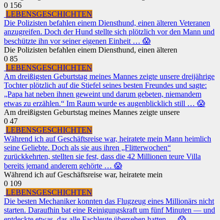
0
156
LEBENSGESCHICHTEN
Die Polizisten befahlen einem Diensthund, einen älteren Veteranen
anzugreifen. Doch der Hund stellte sich plötzlich vor den Mann und
beschützte ihn vor seiner eigenen Einheit … 😱
Die Polizisten befahlen einem Diensthund, einen älteren
0
85
LEBENSGESCHICHTEN
Am dreißigsten Geburtstag meines Mannes zeigte unsere dreijährige
Tochter plötzlich auf die Stiefel seines besten Freundes und sagte:
„Papa hat neben ihnen geweint und darum gebeten, niemandem
etwas zu erzählen.“ Im Raum wurde es augenblicklich still … 😱
Am dreißigsten Geburtstag meines Mannes zeigte unsere
0
47
LEBENSGESCHICHTEN
Während ich auf Geschäftsreise war, heiratete mein Mann heimlich
seine Geliebte. Doch als sie aus ihren „Flitterwochen“
zurückkehrten, stellten sie fest, dass die 42 Millionen teure Villa
bereits jemand anderem gehörte … 😱
Während ich auf Geschäftsreise war, heiratete mein
0
109
LEBENSGESCHICHTEN
Die besten Mechaniker konnten das Flugzeug eines Millionärs nicht
starten. Daraufhin bat eine Reinigungskraft um fünf Minuten — und
entdeckte etwas, das alle Fachleute übersehen hatten … 😱