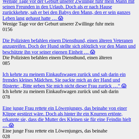
Wenige Tage vor der Geburt unserer Zwillinge fuhr mein Mann mit
seinen Freunden in den Urlaub. Doch als er nach Hause
zurückkehrte, sah er bei den Babys den Mann, den er sein ganzes
Leben lang gehasst hatte … 😱
Wenige Tage vor der Geburt unserer Zwillinge fuhr mein
0
156
Die Polizisten befahlen einem Diensthund, einen älteren Veteranen
anzugreifen. Doch der Hund stellte sich plötzlich vor den Mann und
beschützte ihn vor seiner eigenen Einheit … 😱
Die Polizisten befahlen einem Diensthund, einen älteren
0
85
Ich kehrte zu meinem Einkaufswagen zurück und sah darin ein
fremdes kleines Mädchen. Sie packte mich an der Hand und
flüsterte: „Bitte geben Sie mich nicht dieser Frau zurück …“ 😱
Ich kehrte zu meinem Einkaufswagen zurück und sah darin
0
78
Eine junge Frau rettete ein Löwenjunges, das beinahe von einer
Klippe gestürzt wäre. Doch als hinter ihr ein Knurren ertönte,
erkannte sie, dass die Mutter des Kleinen sie für eine Feindin hielt
… 😱
Eine junge Frau rettete ein Löwenjunges, das beinahe
0
28