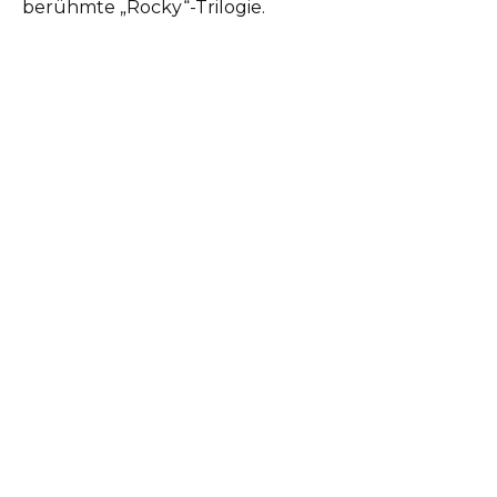
berühmte „Rocky“-Trilogie.